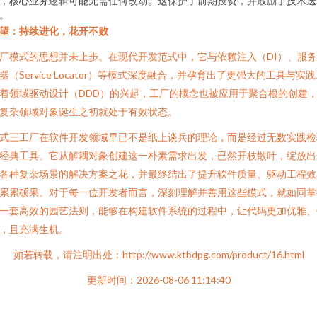
，核心业务逻辑可能无需任何改动。这保护了前期投资，并鼓励了技术迭
。
望：持续进化，花开不败
厂模式的思想并未止步。在现代开发范式中，它与依赖注入（DI）、服
器（Service Locator）等模式深度融合，并孕育出了更强大的工具与实
着领域驱动设计（DDD）的兴起，工厂的概念也被应用于聚合根的创建
复杂领域对象诞生之初就处于有效状态。
式三工厂在软件开发领域早已不是纸上谈兵的理论，而是经过无数实践检
经典工具。它从解耦对象创建这一朴素需求出发，已然开枝散叶，绽放出
各种复杂场景的解决方案之花，并最终结出了提升软件质量、驱动工程效
累累硕果。对于每一位开发者而言，深刻理解并善用这些模式，就如同掌
一套高效的园艺法则，能够在构建软件系统的过程中，让代码更加优雅、
，且充满生机。
如若转载，请注明出处：http://www.ktbdpg.com/product/16.html
更新时间：2026-08-06 11:14:40