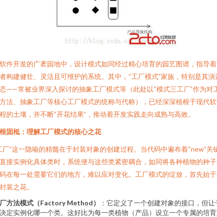
软件开发的广袤园地中，设计模式如同经过精心培育的园艺图谱，指导着
者构建健壮、灵活且可维护的系统。其中，“工厂模式”家族，特别是其演
态——常被业界深入探讨的抽象工厂模式等（此处以“模式三工厂”作为对
方法、抽象工厂等核心工厂模式的统称与代称），已经深深植根于现代软
程的土壤，并不断“开花结果”，推动着开发实践走向成熟与高效。
根固柢：理解工厂模式的核心之花
工厂”这一隐喻的精髓在于封装对象的创建过程。当代码中遍布着“new”关
直接实例化具体类时，系统便与这些类紧密耦合，如同将各种植物的种子
码在每一处需要它们的地方，难以应对变化。工厂模式的绽放，首先始于
封装之花。
厂方法模式（Factory Method）
：它定义了一个创建对象的接口，但让
决定实例化哪一个类。这好比为每一类植物（产品）设立一个专属的培育