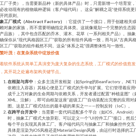
工厂子类），当需要新品种（新的具体产品）时，只需新增一个培育室，
必改动现有的植物栽种逻辑（客户端代码）。这朵“解耦之花”使得系统更
开闭原则。
象工厂模式（Abstract Factory）
：它提供了一个接口，用于创建相关
赖对象的家族，而不需要明确指定具体类。这就像规划一个完整的生态园
产品族），其中包含匹配的乔木、灌木、花草（一系列相关产品）。抽象
确保你从“现代风格园区工厂”获取的所有组件风格一致，而与从“古典风
区工厂”获取的组件截然不同。这朵“体系之花”强调整体性与一致性。
繁叶茂：在复杂系统中绽放价值
着软件系统从简单工具演变为庞大复杂的生态系统，工厂模式的价值愈发
，其开花之处遍布架构关键节点。
在框架与库中
：众多主流开发框架（如Spring的BeanFactory， .NE
依赖注入容器）其核心便是工厂模式的升华与扩展。它们管理着应用
成千上万对象的生命周期与依赖关系，开发者通过配置“种植蓝图”（
XML、注解），即可由框架这座“超级工厂”自动装配出完整的应用对
图。这是工厂模式结出的最丰硕的果实之一——控制反转（IoC）。
在跨平台开发中
：当需要一套代码适配多个平台（如iOS、Android）
时，抽象工厂模式大放异彩。可以定义一个“UI控件工厂”接口，然后
每个平台实现其具体工厂。客户端代码只与抽象工厂和抽象控件交互
具体是渲染为iOS风格还是Material Design风格，由运行时选择的工