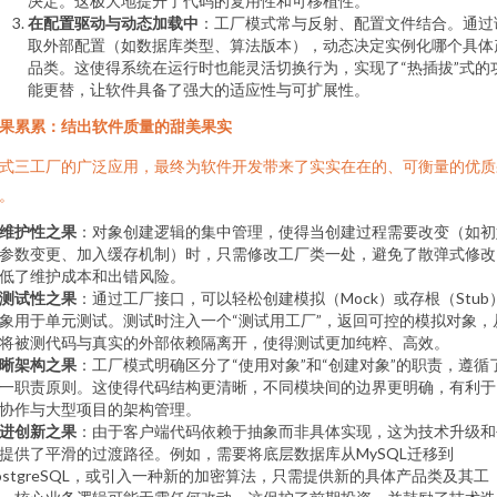
决定。这极大地提升了代码的复用性和可移植性。
在配置驱动与动态加载中
：工厂模式常与反射、配置文件结合。通过
取外部配置（如数据库类型、算法版本），动态决定实例化哪个具体
品类。这使得系统在运行时也能灵活切换行为，实现了“热插拔”式的
能更替，让软件具备了强大的适应性与可扩展性。
果累累：结出软件质量的甜美果实
式三工厂的广泛应用，最终为软件开发带来了实实在在的、可衡量的优质
。
维护性之果
：对象创建逻辑的集中管理，使得当创建过程需要改变（如初
参数变更、加入缓存机制）时，只需修改工厂类一处，避免了散弹式修改
低了维护成本和出错风险。
测试性之果
：通过工厂接口，可以轻松创建模拟（Mock）或存根（Stub
象用于单元测试。测试时注入一个“测试用工厂”，返回可控的模拟对象，
将被测代码与真实的外部依赖隔离开，使得测试更加纯粹、高效。
晰架构之果
：工厂模式明确区分了“使用对象”和“创建对象”的职责，遵循
一职责原则。这使得代码结构更清晰，不同模块间的边界更明确，有利于
协作与大型项目的架构管理。
进创新之果
：由于客户端代码依赖于抽象而非具体实现，这为技术升级和
提供了平滑的过渡路径。例如，需要将底层数据库从MySQL迁移到
ostgreSQL，或引入一种新的加密算法，只需提供新的具体产品类及其工